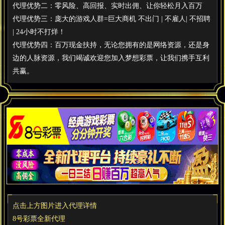
代理优势二：零风险、高回报、实时出佣、让你轻松月入百万
代理优势三：庞大的游戏人群=巨大商机 不出门 | 不雇人| 不招聘
| 24小时不打烊！
代理优势四：百万现金扶持，无论您拥有的是网络资源，还是身
边的人脉资源，我们竭诚欢迎您加入梦想彩票，让我们携手互利
共赢。
点击上方图片进入代理详情
8号彩票全新代理