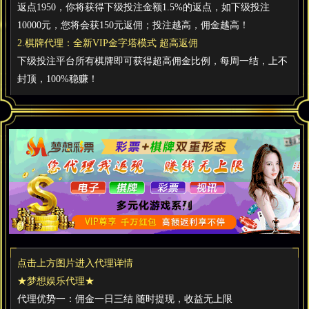
返点1950，你将获得下级投注金额1.5%的返点，如下级投注
10000元，您将会获150元返佣；投注越高，佣金越高！
2.棋牌代理：全新VIP金字塔模式 超高返佣
下级投注平台所有棋牌即可获得超高佣金比例，每周一结，上不
封顶，100%稳赚！
点击上方图片进入代理详情
★梦想娱乐代理★
代理优势一：佣金一日三结 随时提现，收益无上限